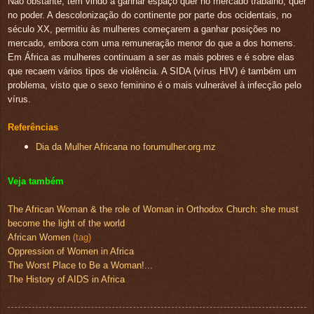
Não obstante, tem vindo a ganhar espaço quer no mercado trabalho, quer
no poder. A descolonização do continente por parte dos ocidentais, no
século XX, permitiu às mulheres começarem a ganhar posições no
mercado, embora com uma remuneração menor do que a dos homens.
Em África as mulheres continuam a ser as mais pobres e é sobre elas
que recaem vários tipos de violência. A SIDA (vírus HIV) é também um
problema, visto que o sexo feminino é o mais vulnerável à infecção pelo
vírus.
Referências
Dia da Mulher Africana no forumulher.org.mz
Veja também
The African Woman & the role of Woman in Orthodox Church: she must
become the light of the world
African Women
(tag)
Oppression of Women in Africa
The Worst Place to Be a Woman!...
The History of AIDS in Africa